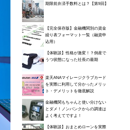
期限前弁済手数料とは？【第9回】
【完全保存版】金融機関別の資金
繰り表フォーマット一覧（融資申
込用）
【体験談】性格が激変！？倒産で
うつ状態になった社長の最期
楽天ANAマイレージクラブカード
を実際に利用して分かったメリッ
ト・デメリットを徹底解説
金融機関もちゃんと使い分けない
とダメ！ノンバンクからの調達は
よく考えてですよ！
【体験談】おまとめローンを実際