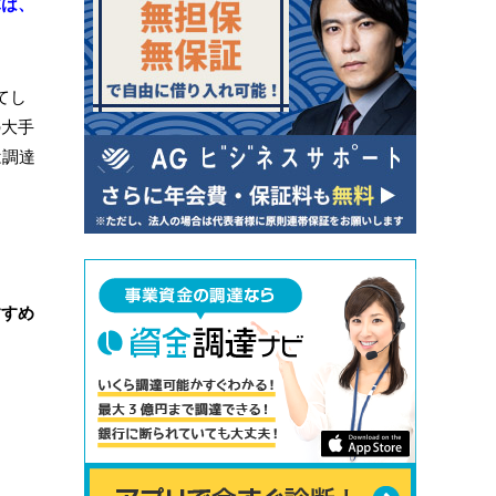
庫は、
。
てし
の大手
は調達
すすめ