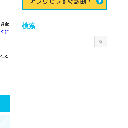
て資金
検索
すぐに
各社と