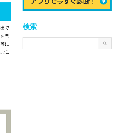
検索
先出で
りを悪
者等に
組むこ