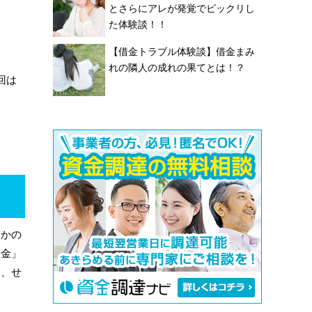
とさらにアレが発覚でビックリし
た体験談！！
【借金トラブル体験談】借金まみ
れの隣人の成れの果てとは！？
回は
こかの
借金」
は、せ
。