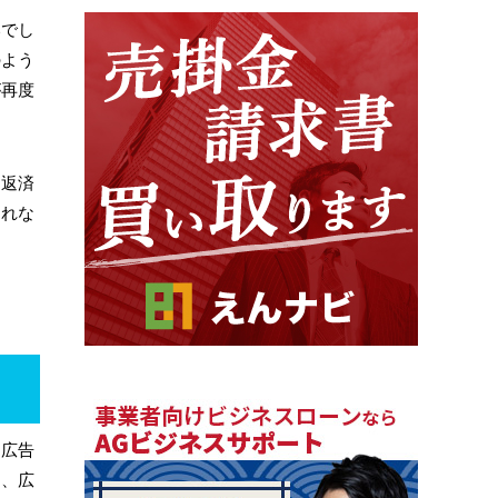
いでし
のよう
が再度
に返済
られな
ト広告
く、広