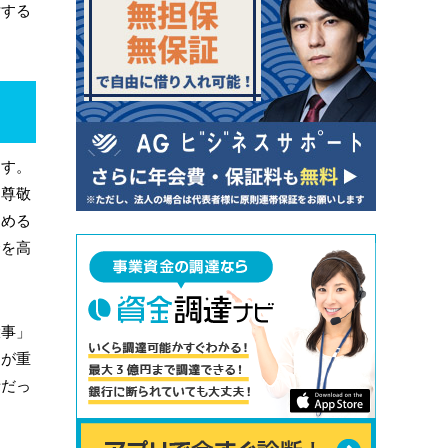
討する
ます。
も尊敬
込める
金を高
大事」
とが重
音だっ