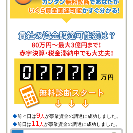
9
◆
前々日は
人
が事業資金の調達に成功しました。
11
◆
前日は
人
が事業資金の調達に成功しました。