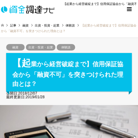
【起業から経営破綻まで】信用保証協会から「融資不
記事
融資
出資・投資・起業
体験談
【起業から経営破綻まで】信用保証協会
から「融資不可」を突きつけられた理由とは？
融資
出資・投資・起業
体験談
【起
業から経営破綻まで】信用保証協
会から「融資不可」を突きつけられた理
由とは？
公開日:2018/12/07
最終更新日:2019/01/28