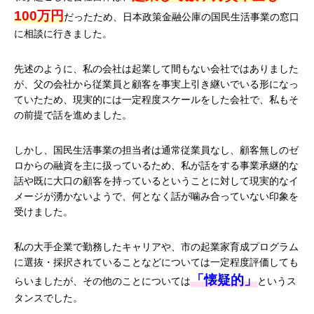
100万円
だったため、日本政策金融公庫の国民生活事業の窓口
に相談に行きました。
先述のように、私の会社は起業して間もない会社ではありました
が、父の会社から従業員と顧客を事実上引き継いでいる形になっ
ていたため、現実的には一定程度スケールをした会社で、私もそ
の前提で話を進めました。
しかし、国民生活事業の担当者は通常従業員なし、顧客無しのゼ
ロからの融資を主に扱っているため、私が話をする事業承継的な
話や既に大口の顧客を持っているということに対して現実的なイ
メージが湧かないようで、何となく話が噛み合っていない印象を
受けました。
私の大手企業で勤務したキャリアや、市の起業家育成プログラム
に選抜・採択されていることなどについては一定程度評価しても
「懐疑的」
らいましたが、その他のことについては
というス
タンスでした。