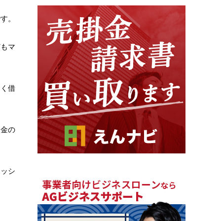
です。
どもマ
なく借
お金の
ャッシ