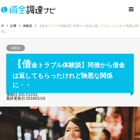
記事
体験談
【借金トラブル体験談】同僚から借金は返してもらったけれど険悪な関
係に・・
体験談
【借
金トラブル体験談】同僚から借金
は返してもらったけれど険悪な関係
に・・
公開日:2017/12/31
最終更新日:2018/01/10