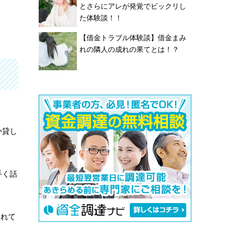
とさらにアレが発覚でビックリし
た体験談！！
【借金トラブル体験談】借金まみ
れの隣人の成れの果てとは！？
か貸し
手く話
されて